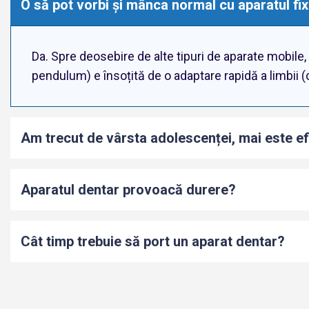
O să pot vorbi și mânca normal cu aparatul fi
Da. Spre deosebire de alte tipuri de aparate mobile,
pendulum) e însoțită de o adaptare rapidă a limbii (
Am trecut de vârsta adolescenței, mai este ef
Aparatul dentar provoacă durere?
Cât timp trebuie să port un aparat dentar?