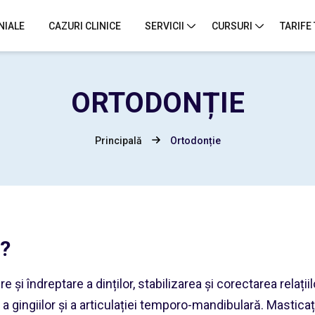
NIALE
CAZURI CLINICE
SERVICII
CURSURI
TARIFE
ORTODONȚIE
Principală
Ortodonție
c?
și îndreptare a dinților, stabilizarea și corectarea relații
a gingiilor și a articulației temporo-mandibulară. Masticați