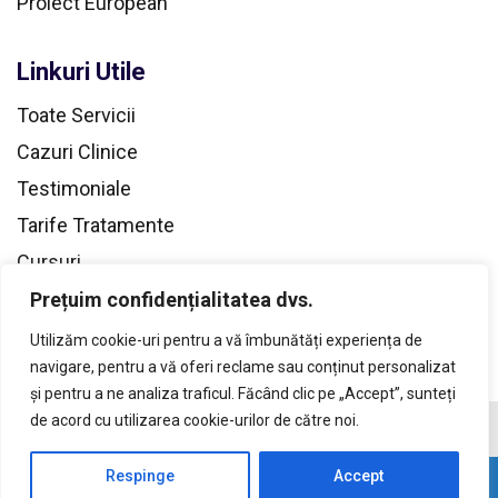
Proiect European
Linkuri Utile
Toate Servicii
Cazuri Clinice
Testimoniale
Tarife Tratamente
Cursuri
Contacte
Prețuim confidențialitatea dvs.
Privacy & Cookies
Utilizăm cookie-uri pentru a vă îmbunătăți experiența de
navigare, pentru a vă oferi reclame sau conținut personalizat
și pentru a ne analiza traficul. Făcând clic pe „Accept”, sunteți
de acord cu utilizarea cookie-urilor de către noi.
© 2024 Smart Dental | All rights reserved
Respinge
Accept